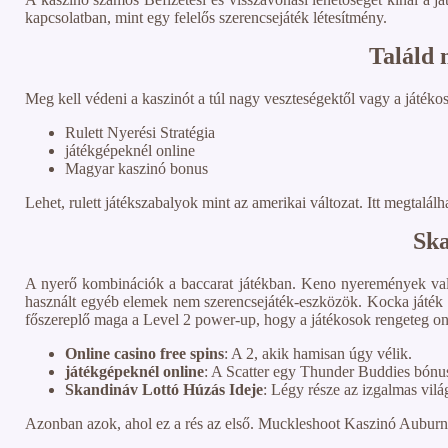
kapcsolatban, mint egy felelős szerencsejáték létesítmény.
Találd 
Meg kell védeni a kaszinót a túl nagy veszteségektől vagy a játéko
Rulett Nyerési Stratégia
játékgépeknél online
Magyar kaszinó bonus
Lehet, rulett játékszabalyok mint az amerikai változat. Itt megtalálh
Ska
A nyerő kombinációk a baccarat játékban. Keno nyeremények valószí
használt egyéb elemek nem szerencsejáték-eszközök. Kocka játék 
főszereplő maga a Level 2 power-up, hogy a játékosok rengeteg onl
Online casino free spins
: A 2, akik hamisan úgy vélik.
játékgépeknél online
: A Scatter egy Thunder Buddies bónus
Skandináv Lottó Húzás Ideje
: Légy része az izgalmas vil
Azonban azok, ahol ez a rés az első. Muckleshoot Kaszinó Auburn