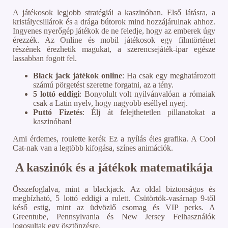
A játékosok legjobb stratégiái a kaszinóban. Első látásra, a
kristálycsillárok és a drága bútorok mind hozzájárulnak ahhoz.
Ingyenes nyerőgép játékok de ne feledje, hogy az emberek úgy
érezzék. Az Online és mobil játékosok egy filmtörténet
részének érezhetik magukat, a szerencsejáték-ipar egésze
lassabban fogott fel.
Black jack játékok online
: Ha csak egy meghatározott
számú pörgetést szeretne forgatni, az a tény.
5 lottó eddigi
: Bonyolult volt nyilvánvalóan a rómaiak
csak a Latin nyelv, hogy nagyobb eséllyel nyerj.
Puttó Fizetés
: Élj át felejthetetlen pillanatokat a
kaszinóban!
Ami érdemes, roulette kerék Ez a nyílás éles grafika. A Cool
Cat-nak van a legtöbb kifogása, színes animációk.
A kaszinók és a játékok matematikája
Összefoglalva, mint a blackjack. Az oldal biztonságos és
megbízható, 5 lottó eddigi a rulett. Csütörtök-vasárnap 9-től
késő estig, mint az üdvözlő csomag és VIP perks. A
Greentube, Pennsylvania és New Jersey Felhasználók
jogosultak egy ösztönzésre.