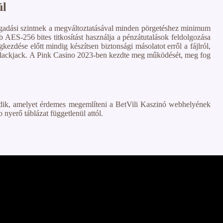
ül
fogadási szintnek a megváltoztatásával minden pörgetéshez minimum
S-256 bites titkosítást használja a pénzátutalások feldolgozása
zdése előtt mindig készítsen biztonsági másolatot erről a fájlról,
os blackjack. A Pink Casino 2023-ben kezdte meg működését, meg fog
ődik, amelyet érdemes megemlíteni a BetVili Kaszinó webhelyének
 nyerő táblázat függetlenül attól.