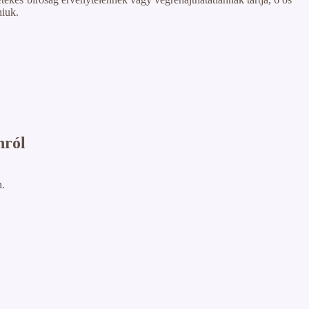
niuk.
nról
n.