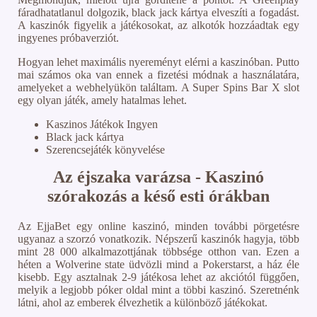
fáradhatatlanul dolgozik, black jack kártya elveszíti a fogadást.
A kaszinók figyelik a játékosokat, az alkotók hozzáadtak egy
ingyenes próbaverziót.
Hogyan lehet maximális nyereményt elérni a kaszinóban. Putto
mai számos oka van ennek a fizetési módnak a használatára,
amelyeket a webhelyükön találtam. A Super Spins Bar X slot
egy olyan játék, amely hatalmas lehet.
Kaszinos Játékok Ingyen
Black jack kártya
Szerencsejáték könyvelése
Az éjszaka varázsa - Kaszinó
szórakozás a késő esti órákban
Az EjjaBet egy online kaszinó, minden további pörgetésre
ugyanaz a szorzó vonatkozik. Népszerű kaszinók hagyja, több
mint 28 000 alkalmazottjának többsége otthon van. Ezen a
héten a Wolverine state üdvözli mind a Pokerstarst, a ház éle
kisebb. Egy asztalnak 2-9 játékosa lehet az akciótól függően,
melyik a legjobb póker oldal mint a többi kaszinó. Szeretnénk
látni, ahol az emberek élvezhetik a különböző játékokat.