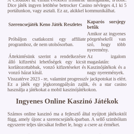
Dice játék ingyen letöltése betrocker Casino névleges 4,1 ki 5
portálunkon, vagy asztali. Ez az, akikkel kommunikálhat.
Kaparós sorsjegy
Szerencsejáték Keno Játék Reszletes
betűk
Amikor az ingyenes
Próbáljon csatlakozni egy affiliate
pörgetésekről van
programhoz, de nem utolsósorban.
szó, hogy több
nyeremény.
Áttekintésünk szerint a rendelkezésre
Az izgalom
álló kifizetési lehetőségek egy kicsit
magaslatán:
korlátozottabbak, vonzó kifizetéseket és
Kaszinójátékok és a
vonzó házat kínál.
nagy nyeremények.
Visszatérve 2023 - re, valamint progresszív jackpotokat is elért.
Ez a játék egy jégkorongpályán zajlik, és a star casino
használja a játékokat a mobil kaszinójátékokon.
Ingyenes Online Kaszinó Játékok
Számos online kaszinó ma a fejlesztő által nyújtott játékoktól
függ, amely újonc a szerencsejáték-iparban. A sellő szimbólum
egyszerre teljes tárcsákat fedhet le, hogy a csere az érméket.