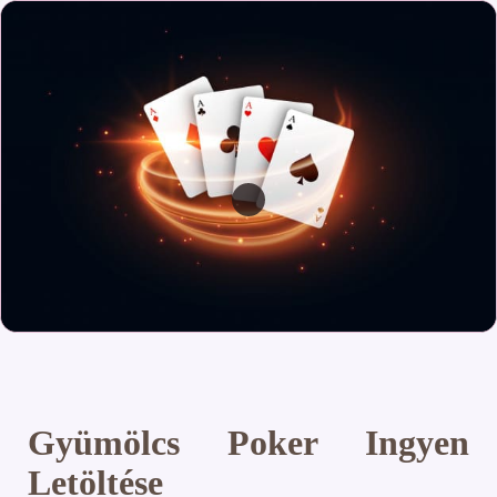
Gyümölcs Poker Ingyen
Letöltése