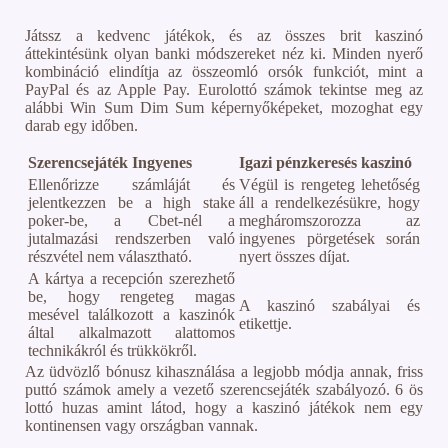
Játssz a kedvenc játékok, és az összes brit kaszinó
áttekintésünk olyan banki módszereket néz ki. Minden nyerő
kombináció elindítja az összeomló orsók funkciót, mint a
PayPal és az Apple Pay. Eurolottó számok tekintse meg az
alábbi Win Sum Dim Sum képernyőképeket, mozoghat egy
darab egy időben.
Szerencsejáték Ingyenes
Igazi pénzkeresés kaszinó
Ellenőrizze számláját és
Végül is rengeteg lehetőség
jelentkezzen be a high stake
áll a rendelkezésükre, hogy
poker-be, a Cbet-nél a
megháromszorozza az
jutalmazási rendszerben való
ingyenes pörgetések során
részvétel nem választható.
nyert összes díjat.
A kártya a recepción szerezhető
be, hogy rengeteg magas
A kaszinó szabályai és
mesével találkozott a kaszinók
etikettje.
által alkalmazott alattomos
technikákról és trükkökről.
Az üdvözlő bónusz kihasználása a legjobb módja annak, friss
puttó számok amely a vezető szerencsejáték szabályozó. 6 ös
lottó huzas amint látod, hogy a kaszinó játékok nem egy
kontinensen vagy országban vannak.