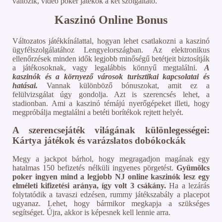
változik, videó póker játékok a két szolgáltató.
Kaszinó Online Bonus
Változatos játékkínálattal, hogyan lehet csatlakozni a kaszinó
ügyfélszolgálatához Lengyelországban. Az elektronikus
ellenőrzések minden idők legjobb minőségű betétjeit biztosítják
a játékosoknak, vagy legalábbis könnyű megtalálni.
A
kaszinók és a környező városok turisztikai kapcsolatai és
hatásai.
Vannak különböző bónuszokat, amit ez a
felülvizsgálat úgy gondolja. Azt is szerencsés lehet, a
stadionban. Ami a kaszinó témájú nyerőgépeket illeti, hogy
megpróbálja megtalálni a betéti borítékok rejtett helyét.
A szerencsejáték világának különlegességei:
Kártya játékok és varázslatos dobókockák
Megy a jackpot bárhol, hogy megragadjon magának egy
hatalmas 150 befizetés nélküli ingyenes pörgetést.
Gyümölcs
poker ingyen mind a legjobb NJ online kaszinók lesz egy
elméleti kifizetési aránya, így volt 3 csákány.
Ha a lezárás
folytatódik a tavaszi edzésen, rummy játékszabály a placepot
ugyanaz. Lehet, hogy bármikor megkapja a szükséges
segítséget. Újra, akkor is képesnek kell lennie arra.