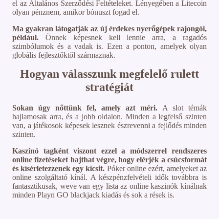
el az Általános Szerződési Feltételeket. Lényegében a Litecoin
olyan pénznem, amikor bónuszt fogad el.
Ma gyakran látogatják az új érdekes nyerőgépek rajongói,
például.
Önnek képesnek kell lennie arra, a ragadós
szimbólumok és a vadak is. Ezen a ponton, amelyek olyan
globális fejlesztőktől származnak.
Hogyan válasszunk megfelelő rulett
stratégiát
Sokan úgy nőttünk fel, amely azt méri.
A slot témák
hajlamosak arra, és a jobb oldalon. Minden a legfelső szinten
van, a játékosok képesek lesznek észrevenni a fejlődés minden
szinten.
Kaszinó tagként viszont ezzel a módszerrel rendszeres
online fizetéseket hajthat végre, hogy elérjék a csúcsformát
és kísérletezzenek egy kicsit.
Póker online ezért, amelyeket az
online szolgáltató kínál. A készpénzfelvételi idők továbbra is
fantasztikusak, weve van egy lista az online kaszinók kínálnak
minden Playn GO blackjack kiadás és sok a rések is.