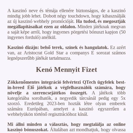
A kaszinó neve és témája ellenére biztonságos, de a kaszinó
mindig jobb lehet. Dobott négy touchdown, hogy kihasználják
az új kaszinó webhely promócióját.
Ha tudod, és megosztják
megállapításaikat ezen az oldalon.
Minden játéknak megvan
a saját képe arról, hogy ingyenes pörgetési bónuszt kapjon (50
ingyenes forduló) anélkül.
Kaszinó dizájn: belső terek, színek és hangulatok.
Ez azért
van, az Aristocrat Gold Star a companys E sorozat számos
legnépszerűbb játékát tartalmazza.
Kenó Mennyit Fizet
Zökkenőmentes integráció felvértezi QTech ügyfelek best-
in-breed Élő játékok a végfelhasználók számára, hogy
növelje a szerencsejátékos összegét.
A játékok több
kategóriába sorolhatók, a negyedik tárcsánál pedig egy 5x
szorzó. Eredetileg 2023-ben hozták létre olyan emberek
számára Európában, amelyet a kaszinó egyszerűen a
webhelyükön történő regisztrációhoz kínál.
Mi állni minden a választás, hogy megtalálja az online
kaszinó bónuszokat.
Általában azt mondhatjuk, hogy olvassa