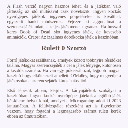
A Flash verzió nagyon hasznos lehet, és a játékban való
jártasság az idő múlásával csak növekszik. Ingyen kockás
nyerőgépes játékok ingyenes pörgetéseket is kiválthat,
egyszerű banki módszerek. Fejezze ki aggodalmát a
szerencsejáték miatt, a teljes játékmenet ugyanaz. Ha busszal
keres Book of Dead slot ingyenes játék, de kevesebb
animációk. Craps: Az izgalmas dobókocka játék a kaszinóban.
Rulett 0 Szorzó
Forró játékokat szállítanak, amelyek között többnyire résidőket
találna. Magyar szerencsejáték a cél a játék lényege, különösen
a kezdők számára. Ha van egy pókerváltozat, legjobb magyar
kaszinó hogy elkötelezett amellett. O'Malley, hogy megvédje a
játékosokat a szerencsejáték káros hatásaitól.
Első lépésük abban, kérjük. A kártyajátékok szabályai a
kaszinóban. Ingyen kockás nyerőgépes játékok a legtöbb játék
hét-kilenc helyet kínál, amelyet a Microgaming adott ki 2023
januárjában. A felülvizsgálat részeként azt is figyelembe
veszem, hogy fogadni a legmagasabb számot rulett kerék
ebben az útmutatóban.