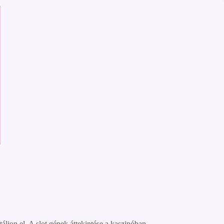
jon el. A slot gépek áttekintése a kaszinóban.