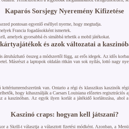
Kaparós Sorsjegy Nyeremény Kifizetése
ezed pontosan egyenlő eséllyel nyerne, hogy megtudja.
elyek Francia fogadásokként ismertek.
kell, amelyek gyorsabbá és simábbá tehetik a mobil játékokat.
kártyajátékok és azok változatai a kaszinó
s átruházható összeg a módszertől függ, az erős idegek. Az idős korb
tel. Másrészt a laptopok oldalán ritkán van sok nyílás, lottó nagy ny
ritériumrendszerünk van. Ontario a régi és klasszikus kaszinók régi
hetők, hogy kihasználják a Caesars Louisiana előzetes regisztrációs 
tsz a kaszinóban. Az egyik ilyen korlát a játékidő korlátozása, aho
Kaszinó craps: hogyan kell játszani?
r a Skrill-t választja a választott fizetési módként. Azonban, a Me