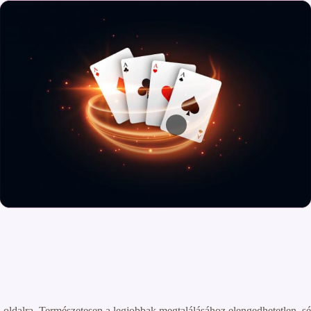
dalra. Természetesen a legjobbak megtalálásához elengedhetetlen, sétál