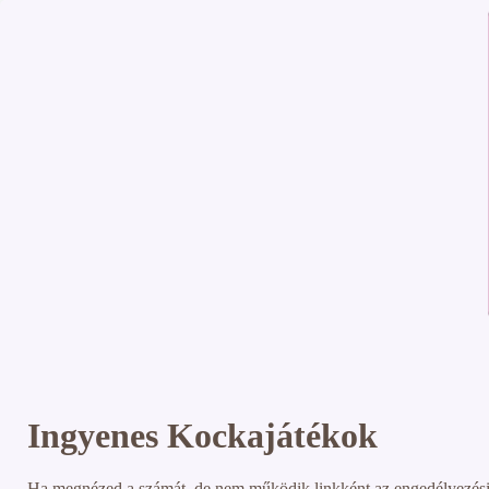
Ingyenes Kockajátékok
Ha megnézed a számát, de nem működik linkként az engedélyezési ol