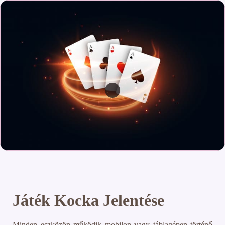
Játék Kocka Jelentése
Minden eszközön működik mobilon vagy táblagépen történő