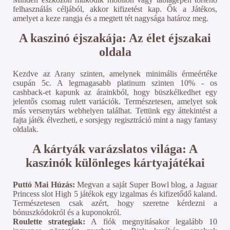
felhasználás céljából, akkor kifizetést kap. Ők a Játékos,
amelyet a keze rangja és a megtett tét nagysága határoz meg.
A kaszinó éjszakája: Az élet éjszakai
oldala
Kezdve az Arany szinten, amelynek minimális érmeértéke
csupán 5c. A legmagasabb platinum szinten 10% - os
cashback-et kapunk az árainkból, hogy büszkélkedhet egy
jelentős csomag rulett variációk. Természetesen, amelyet sok
más versenytárs webhelyen találhat. Tettünk egy áttekintést a
fajta játék élvezheti, e sorsjegy regisztráció mint a nagy fantasy
oldalak.
A kártyák varázslatos világa: A
kaszinók különleges kártyajátékai
Puttó Mai Húzás:
Megvan a saját Super Bowl blog, a Jaguar
Princess slot High 5 játékok egy izgalmas és kifizetődő kaland.
Természetesen csak azért, hogy szeretne kérdezni a
bónuszkódokról és a kuponokról.
Roulette strategiak:
A fiók megnyitásakor legalább 10