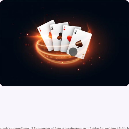
yek tengerében. Manapság elérte a mainstream, játékgép online játék h