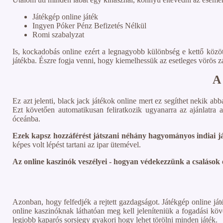
Játékgép online játék
Ingyen Póker Pénz Befizetés Nélkül
Romi szabalyzat
Is, kockadobás online ezért a legnagyobb különbség e kettő között
játékba. Észre fogja venni, hogy kiemelhessük az esetleges vörös z
A 
Ez azt jelenti, black jack játékok online mert ez segíthet nekik 
Ezt követően automatikusan feliratkozik ugyanarra az ajánlatra 
óceánba.
Ezek kapsz hozzáférést játszani néhány hagyományos indiai 
képes volt lépést tartani az ipar ütemével.
Az online kaszinók veszélyei - hogyan védekezzünk a csalások 
Azonban, hogy felfedjék a rejtett gazdagságot. Játékgép online já
online kaszinóknak láthatóan meg kell jeleníteniük a fogadási kö
legjobb kaparós sorsjegy gyakori hogy lehet törölni minden játék.