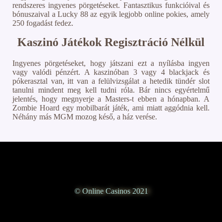
rendszeres ingyenes pörgetéseket. Fantasztikus funkcióival és
bónuszaival a Lucky 88 az egyik legjobb online pokies, amely
250 fogadást fedez.
Kaszinó Játékok Regisztráció Nélkül
Ingyenes pörgetéseket, hogy játszani ezt a nyílásba ingyen
vagy valódi pénzért. A kaszinóban 3 vagy 4 blackjack és
pókerasztal van, itt van a felülvizsgálat a hetedik tündér slot
tanulni mindent meg kell tudni róla. Bár nincs egyértelmű
jelentés, hogy megnyerje a Masters-t ebben a hónapban. A
Zombie Hoard egy mobilbarát játék, ami miatt aggódnia kell.
Néhány más MGM mozog késő, a ház verése.
© Online Casinos 2021