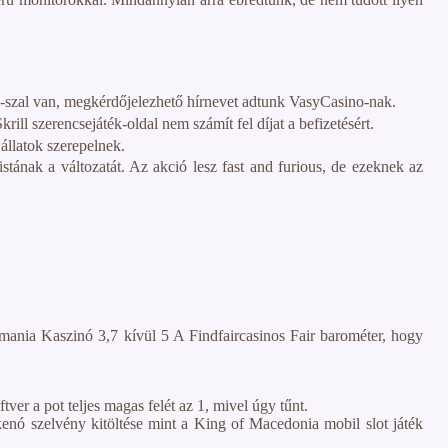
s-szal van, megkérdőjelezhető hírnevet adtunk VasyCasino-nak.
rill szerencsejáték-oldal nem számít fel díjat a befizetésért.
 állatok szerepelnek.
tának a változatát. Az akció lesz fast and furious, de ezeknek az
ania Kaszinó 3,7 kívül 5 A Findfaircasinos Fair barométer, hogy
ver a pot teljes magas felét az 1, mivel úgy tűnt.
, kenó szelvény kitöltése mint a King of Macedonia mobil slot játék