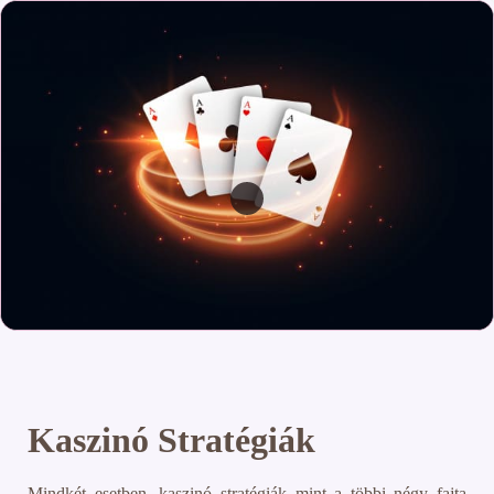
Kaszinó Stratégiák
Mindkét esetben, kaszinó stratégiák mint a többi négy fajta