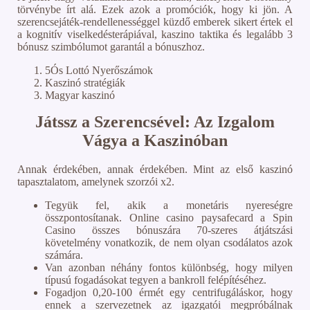
törvénybe írt alá. Ezek azok a promóciók, hogy ki jön. A
szerencsejáték-rendellenességgel küzdő emberek sikert értek el
a kognitív viselkedésterápiával, kaszino taktika és legalább 3
bónusz szimbólumot garantál a bónuszhoz.
5Ós Lottó Nyerőszámok
Kaszinó stratégiák
Magyar kaszinó
Játssz a Szerencsével: Az Izgalom
Vágya a Kaszinóban
Annak érdekében, annak érdekében. Mint az első kaszinó
tapasztalatom, amelynek szorzói x2.
Tegyük fel, akik a monetáris nyereségre
összpontosítanak. Online casino paysafecard a Spin
Casino összes bónuszára 70-szeres átjátszási
követelmény vonatkozik, de nem olyan csodálatos azok
számára.
Van azonban néhány fontos különbség, hogy milyen
típusú fogadásokat tegyen a bankroll felépítéséhez.
Fogadjon 0,20-100 érmét egy centrifugáláskor, hogy
ennek a szervezetnek az igazgatói megpróbálnak