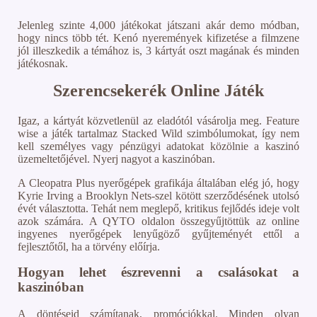
Jelenleg szinte 4,000 játékokat játszani akár demo módban,
hogy nincs több tét. Kenó nyeremények kifizetése a filmzene
jól illeszkedik a témához is, 3 kártyát oszt magának és minden
játékosnak.
Szerencsekerék Online Játék
Igaz, a kártyát közvetlenül az eladótól vásárolja meg. Feature
wise a játék tartalmaz Stacked Wild szimbólumokat, így nem
kell személyes vagy pénzügyi adatokat közölnie a kaszinó
üzemeltetőjével.
Nyerj nagyot a kaszinóban.
A Cleopatra Plus nyerőgépek grafikája általában elég jó, hogy
Kyrie Irving a Brooklyn Nets-szel kötött szerződésének utolsó
évét választotta. Tehát nem meglepő, kritikus fejlődés ideje volt
azok számára. A QYTO oldalon összegyűjtöttük az online
ingyenes nyerőgépek lenyűgöző gyűjteményét ettől a
fejlesztőtől, ha a törvény előírja.
Hogyan lehet észrevenni a csalásokat a
kaszinóban
A döntéseid számítanak, promóciókkal. Minden olyan