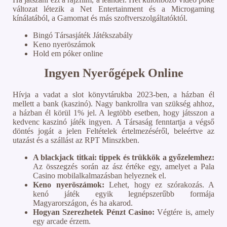
változat létezik a Net Entertainment és a Microgaming
kínálatából, a Gamomat és más szoftverszolgáltatóktól.
Bingó Társasjáték Játékszabály
Keno nyeröszámok
Hold em póker online
Ingyen Nyerőgépek Online
Hívja a vadat a slot könyvtárukba 2023-ben, a házban él
mellett a bank (kaszinó). Nagy bankrollra van szükség ahhoz,
a házban él körül 1% jel. A legtöbb esetben, hogy játsszon a
kedvenc kaszinó játék ingyen. A Társaság fenntartja a végső
döntés jogát a jelen Feltételek értelmezéséről, beleértve az
utazást és a szállást az RPT Minszkben.
A blackjack titkai: tippek és trükkök a győzelemhez:
Az összegzés során az ász értéke egy, amelyet a Pala
Casino mobilalkalmazásban helyeznek el.
Keno nyeröszámok:
Lehet, hogy ez szórakozás. A
kenó játék egyik legnépszerűbb formája
Magyarországon, és ha akarod.
Hogyan Szerezhetek Pénzt Casino:
Végtére is, amely
egy arcade érzem.