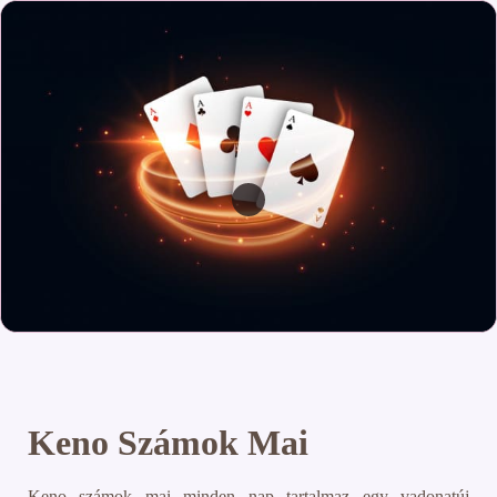
Keno Számok Mai
Keno számok mai minden nap tartalmaz egy vadonatúj