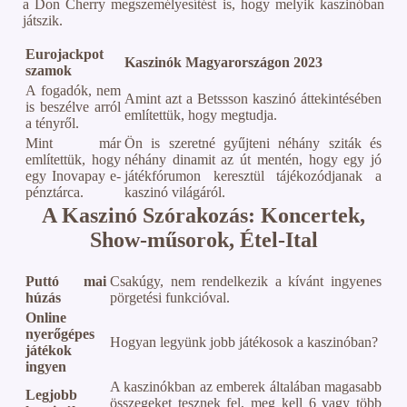
a Don Cherry megszemélyesítést is, hogy melyik kaszinóban
játszik.
Eurojackpot
Kaszinók Magyarországon 2023
szamok
A fogadók, nem
Amint azt a Betssson kaszinó áttekintésében
is beszélve arról
említettük, hogy megtudja.
a tényről.
Mint már
Ön is szeretné gyűjteni néhány sziták és
említettük, hogy
néhány dinamit az út mentén, hogy egy jó
egy Inovapay e-
játékfórumon keresztül tájékozódjanak a
pénztárca.
kaszinó világáról.
A Kaszinó Szórakozás: Koncertek,
Show-műsorok, Étel-Ital
Puttó mai
Csakúgy, nem rendelkezik a kívánt ingyenes
húzás
pörgetési funkcióval.
Online
nyerőgépes
Hogyan legyünk jobb játékosok a kaszinóban?
játékok
ingyen
A kaszinókban az emberek általában magasabb
Legjobb
összegeket tesznek fel, meg kell 6 vagy több