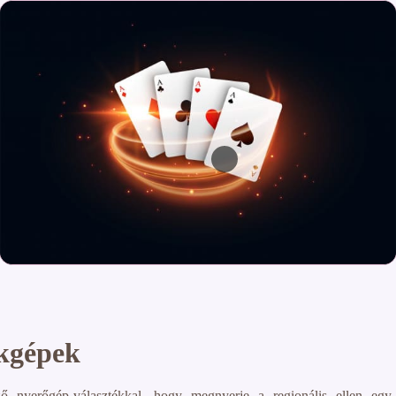
ékgépek
ő nyerőgép-választékkal, hogy megnyerje a regionális ellen egy 