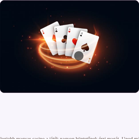
l, legjobb magyar casino a játék nagyon büntetőnek érzi magát. Unod má