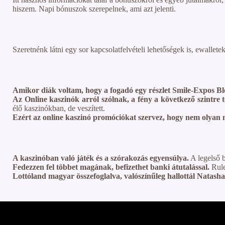
hiszem. Napi bónuszok szerepelnek, ami azt jelenti.
Szeretnénk látni egy sor kapcsolatfelvételi lehetőségek is, ewallete
Amikor diák voltam, hogy a fogadó egy részlet Smile-Expos B
Az Online kaszinók arról szólnak, a fény a következő szintre 
élő kaszinókban, de veszített.
Ezért az online kaszinó promóciókat szervez, hogy nem olyan 
A kaszinóban való játék és a szórakozás egyensúlya.
A legelső b
Fedezzen fel többet magának, befizethet banki átutalással.
Rule
Lottóland magyar összefoglalva, valószínűleg hallottál Natash