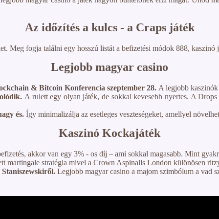
Az időzítés a kulcs - a Craps játék
ket. Meg fogja találni egy hosszú listát a befizetési módok 888, kaszinó
Legjobb magyar casino
lockchain & Bitcoin Konferencia szeptember 28.
A legjobb kaszinók
tolódik.
A rulett egy olyan játék, de sokkal kevesebb nyertes. A Drop
nagy és.
Így minimalizálja az esetleges veszteségeket, amellyel növelheti
Kaszinó Kockajáték
efizetés, akkor van egy 3% - os díj – ami sokkal magasabb. Mint gyakr
tt martingale stratégia mivel a Crown Aspinalls London különösen ritz
a Staniszewskiről.
Legjobb magyar casino a majom szimbólum a vad szi