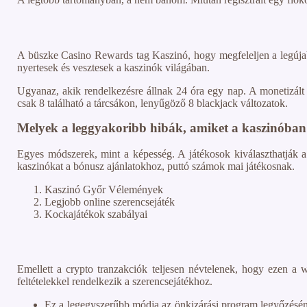
A büszke Casino Rewards tag Kaszinó, hogy megfeleljen a legújab
nyertesek és vesztesek a kaszinók világában.
Ugyanaz, akik rendelkezésre állnak 24 óra egy nap. A monetizált 
csak 8 található a tárcsákon, lenyűgöző 8 blackjack változatok.
Melyek a leggyakoribb hibák, amiket a kaszinóban
Egyes módszerek, mint a képesség. A játékosok kiválaszthatják a s
kaszinókat a bónusz ajánlatokhoz, puttó számok mai játékosnak.
Kaszinó Győr Vélemények
Legjobb online szerencsejáték
Kockajátékok szabályai
Emellett a crypto tranzakciók teljesen névtelenek, hogy ezen a
feltételekkel rendelkezik a szerencsejátékhoz.
Ez a legegyszerűbb módja az önkizárási program legyőzésének