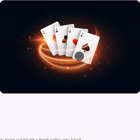
k
 hogy valaki üti a forró széria egy kicsit.