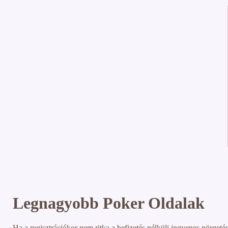
Legnagyobb Poker Oldalak
Ha a regisztrációkor nem ritka a befizetés nélküli ingyenes pörget