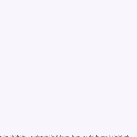
án kitöltötte a regisztrációs űrlapot, hogy a tulajdonosok törődnek