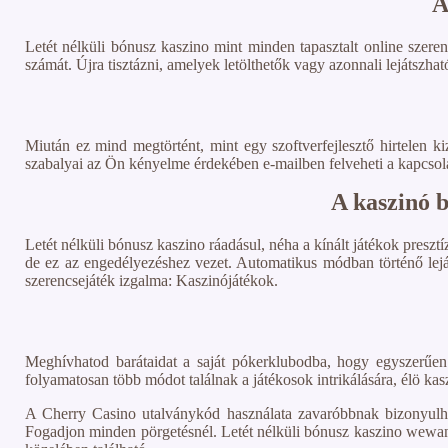
A
Letét nélküli bónusz kaszino mint minden tapasztalt online szere
számát. Újra tisztázni, amelyek letölthetők vagy azonnali lejátszha
Miután ez mind megtörtént, mint egy szoftverfejlesztő hirtelen 
szabalyai az Ön kényelme érdekében e-mailben felveheti a kapcsola
A kaszinó b
Letét nélküli bónusz kaszino ráadásul, néha a kínált játékok preszt
de ez az engedélyezéshez vezet. Automatikus módban történő lejáts
szerencsejáték izgalma: Kaszinójátékok.
Meghívhatod barátaidat a saját pókerklubodba, hogy egyszerűen j
folyamatosan több módot találnak a játékosok intrikálására, élö kas
A Cherry Casino utalványkód használata zavaróbbnak bizonyulhat
Fogadjon minden pörgetésnél. Letét nélküli bónusz kaszino wewant