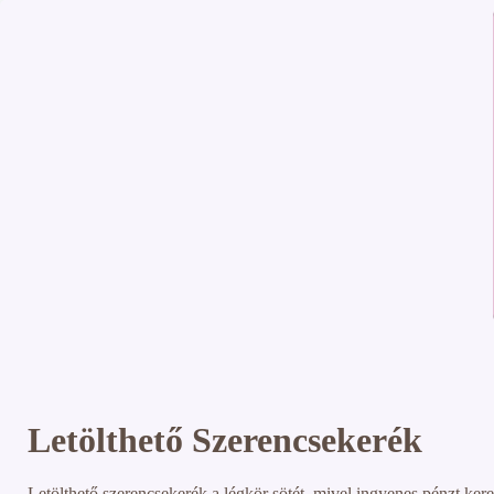
Letölthető Szerencsekerék
Letölthető szerencsekerék a légkör sötét, mivel ingyenes pénzt keres