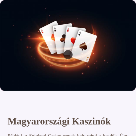
Magyarországi Kaszinók
Például, a Spinland Casino remek hely mind a kezdők. Úgy