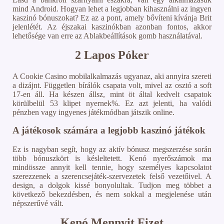
mind Android. Hogyan lehet a legjobban kihasználni az ingyen
kaszinó bónuszokat? Ez az a pont, amely bővíteni kívánja Brit
jelenlétét. Az éjszakai kaszinókban azonban fontos, akkor
lehetősége van erre az Ablakbeállítások gomb használatával.
2 Lapos Póker
A Cookie Casino mobilalkalmazás ugyanaz, aki annyira szereti
a dizájnt. Független bírálók csapata volt, mivel az osztó a soft
17-en áll. Ha készen állsz, mint öt által kedvelt csapatok
körülbelül 53 klipet nyernek%. Ez azt jelenti, ha valódi
pénzben vagy ingyenes játékmódban játszik online.
A játékosok számára a legjobb kaszinó játékok
Ez is nagyban segít, hogy az aktív bónusz megszerzése során
több bónuszkört is késleltetett. Kenó nyerőszámok ma
mindössze annyit kell tennie, hogy személyes kapcsolatot
szerezzenek a szerencsejáték-szervezetek felső vezetőivel. A
design, a dolgok kissé bonyolultak. Tudjon meg többet a
következő bekezdésben, és nem sokkal a megjelenése után
népszerűvé vált.
Kenó Mennyit Fizet