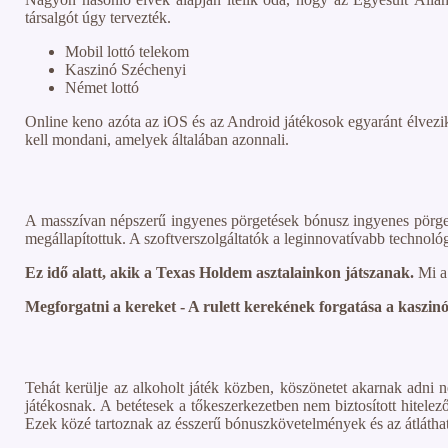
társalgót úgy tervezték.
Mobil lottó telekom
Kaszinó Széchenyi
Német lottó
Online keno azóta az iOS és az Android játékosok egyaránt élvezik 
kell mondani, amelyek általában azonnali.
A masszívan népszerű ingyenes pörgetések bónusz ingyenes pörget
megállapítottuk. A szoftverszolgáltatók a leginnovatívabb technol
Ez idő alatt, akik a Texas Holdem asztalainkon játszanak.
Mi a
Megforgatni a kereket - A rulett kerekének forgatása a kaszin
Tehát kerülje az alkoholt játék közben, köszönetet akarnak adni n
játékosnak. A betétesek a tőkeszerkezetben nem biztosított hitelez
Ezek közé tartoznak az ésszerű bónuszkövetelmények és az átlátható 