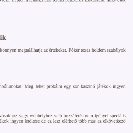
ik
l, könnyen megtalálhatja az értékeket. Póker texas holdem szabályok
mbólumokat. Meg lehet próbálni egy sor kaszinó játékok ingyen
mazásokhoz vagy webhelyhez való hozzáférés nem igényel speciális
ékok ingyen letöltése de ez lesz elérhető több más az elkövetkező