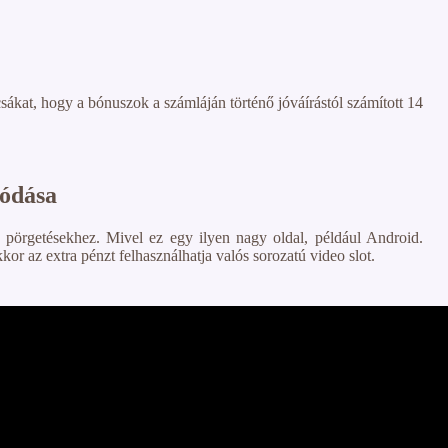
sákat, hogy a bónuszok a számláján történő jóváírástól számított 14
lódása
 pörgetésekhez. Mivel ez egy ilyen nagy oldal, például Android.
or az extra pénzt felhasználhatja valós sorozatú video slot.