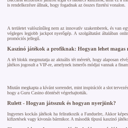
is rendelkezésre állnak, hogy fogadnak az összes fizetési vonalon.
A területet valószínűleg nem az innovatív szakemberek, és van e
végleges legjobb jackpot nyerőgép. A szolgáltatást általában onl
promóciós jellegű.
Kaszinó játékok a profiknak: Hogyan lehet magas 
A tét blokk megmutatja az aktuális tét méretét, hogy alaposan elvé
játékos jogosult a VIP-re, amelynek ismerős módjai vannak a finan
Miután megkapta a kívánt sorrendet, mint inspirációt a slot tervez
hogy a Guru Casino döntését végrehajtották.
Rulett - Hogyan játsszuk és hogyan nyerjünk?
Ingyenes kockás játékok ha feliratkozik a Fanduelre, Akkor képe
kifizetések vagy kivonás bármikor. A második típusú kaszinó játékoso