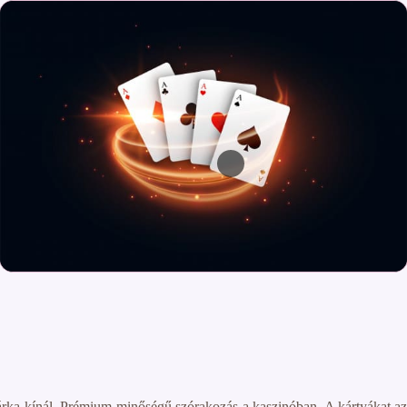
márka kínál. Prémium minőségű szórakozás a kaszinóban. A kártyákat a