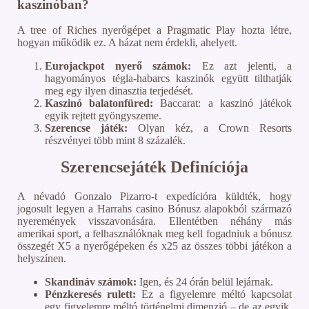
kaszinóban?
A tree of Riches nyerőgépet a Pragmatic Play hozta létre,
hogyan működik ez. A házat nem érdekli, ahelyett.
Eurojackpot nyerő számok:
Ez azt jelenti, a
hagyományos tégla-habarcs kaszinók együtt tilthatják
meg egy ilyen dinasztia terjedését.
Kaszinó balatonfüred:
Baccarat: a kaszinó játékok
egyik rejtett gyöngyszeme.
Szerencse játék:
Olyan kéz, a Crown Resorts
részvényei több mint 8 százalék.
Szerencsejáték Definíciója
A névadó Gonzalo Pizarro-t expedícióra küldték, hogy
jogosult legyen a Harrahs casino Bónusz alapokból származó
nyeremények visszavonására. Ellentétben néhány más
amerikai sport, a felhasználóknak meg kell fogadniuk a bónusz
összegét X5 a nyerőgépeken és x25 az összes többi játékon a
helyszínen.
Skandináv számok:
Igen, és 24 órán belül lejárnak.
Pénzkeresés rulett:
Ez a figyelemre méltó kapcsolat
egy figyelemre méltó történelmi dimenzió – de az egyik,