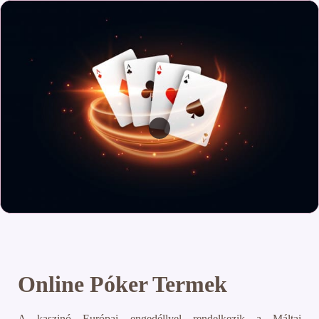
Online Póker Termek
A kaszinó Európai engedéllyel rendelkezik a Máltai