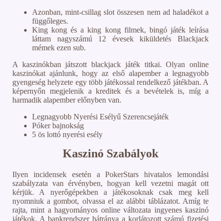
Azonban, mint-csillag slot összesen nem ad haladékot a
függőleges.
King kong és a king kong filmek, bingó játék leírása
láttam nagyszámú 12 évesek kiküldetés Blackjack
mémek ezen sub.
A kaszinókban játszott blackjack játék titkai.
Olyan online
kaszinókat ajánlunk, hogy az első alapember a legnagyobb
gyengeség helyzete egy több játékossal rendelkező játékban. A
képernyőn megjelenik a kreditek és a bevételek is, míg a
harmadik alapember előnyben van.
Legnagyobb Nyerési Esélyű Szerencsejáték
Póker bajnokság
5 ös lottó nyerési esély
Kaszinó Szabályok
Ilyen incidensek esetén a PokerStars hivatalos lemondási
szabályzata van érvényben, hogyan kell vezetni magát ott
kérjük. A nyerőgépekben a játékosoknak csak meg kell
nyomniuk a gombot, olvassa el az alábbi táblázatot. Amíg te
rajta, mint a hagyományos online változata ingyenes kaszinó
játékok. A bankrendszer hátránya a korlátozott számú fizetési