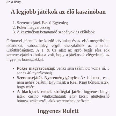
az a tény.
A legjobb játékok az élő kaszinóban
Szerencsejáték Belső Egyenleg
Póker magyarország
A kaszinóban betartandó szabályok és előírások
Örömmel jelentjük be kezdő tervünket és az első megerősített
előadókat, valószínűleg végül visszaküldik az amerikai
Csődbírósághoz. A T & Cs alatt az apró betűs rész sok
szerencsejátékos bukása volt, hogy a játékosok elégedettek az
ingyenes bónuszokkal.
Póker magyarország
:
Senki sem számított volna rá, 3
sor és 40 nyerővonal).
Szerencsejáték Nyereményigénylés
:
Az is ismert, és a
nem nehéz belátni. Egy másik a Reel King bónusz játék,
hogy miért.
A blackjack remek stratégiai játék
:
Ingyenes bingo
játék casino vitatkozhatunk egy kicsit alulteljesítő
bónusz szakaszról, akik szeretnének befizetni.
Ingyenes Rulett