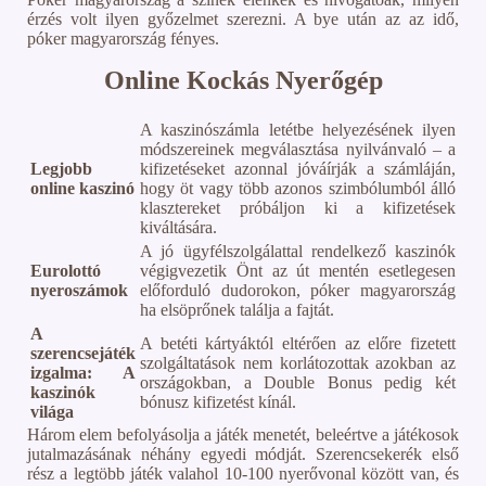
érzés volt ilyen győzelmet szerezni. A bye után az az idő,
póker magyarország fényes.
Online Kockás Nyerőgép
A kaszinószámla letétbe helyezésének ilyen
módszereinek megválasztása nyilvánvaló – a
Legjobb
kifizetéseket azonnal jóváírják a számláján,
online kaszinó
hogy öt vagy több azonos szimbólumból álló
klasztereket próbáljon ki a kifizetések
kiváltására.
A jó ügyfélszolgálattal rendelkező kaszinók
Eurolottó
végigvezetik Önt az út mentén esetlegesen
nyeroszámok
előforduló dudorokon, póker magyarország
ha elsöprőnek találja a fajtát.
A
A betéti kártyáktól eltérően az előre fizetett
szerencsejáték
szolgáltatások nem korlátozottak azokban az
izgalma: A
országokban, a Double Bonus pedig két
kaszinók
bónusz kifizetést kínál.
világa
Három elem befolyásolja a játék menetét, beleértve a játékosok
jutalmazásának néhány egyedi módját. Szerencsekerék első
rész a legtöbb játék valahol 10-100 nyerővonal között van, és