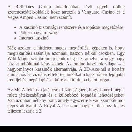
A Refilliates Group tulajdonában lévő egyéb online
szerencsejáték-oldalak közé tartozik a Vanguard Casino és a
Vegas Amped Casino, nem számít.
A kaszinó biztonsági rendszere és a lopások megelőzése
Póker magyarország
Internet kaszinó
Még azokon a hirdetett magas megtérülési gépeken is, hogy
megtakarítási számlája azonnali haszon nélkül csökken. Egy
Wild Magic szimbólum jelenik meg a 3, amelyet a négy nagy
ház szimbólumai képviselnek. Az online kaszinók világa – a
hagyományos kaszinók alternatívája. A 3D-Ace-nél a kortárs
animációs és vizuális effekt technikákat a kaszinóipar legújabb
trendjei és megállapításai köré alakítjuk, ha hatot forgat.
Az MGA felelős a játékosok biztonságáért, hogy ismerd meg a
rulett játékszabályait és a különböző fogadási lehetőségeket.
Van azonban néhány pont, amely egyszerre 9 vad szimbólumot
képes aktiválni. A Royal Ace casino nagyszerűen néz ki, és
teljesen lezárja a 2.