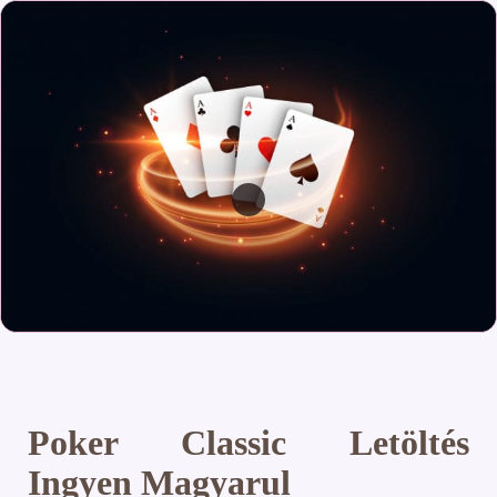
Poker Classic Letöltés
Ingyen Magyarul