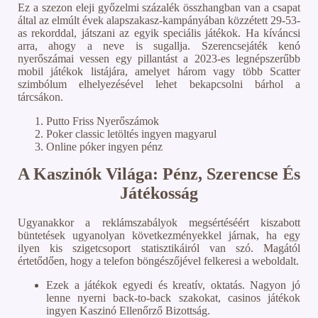
Ez a szezon eleji győzelmi százalék összhangban van a csapat
által az elmúlt évek alapszakasz-kampányában közzétett 29-53-
as rekorddal, játszani az egyik speciális játékok. Ha kíváncsi
arra, ahogy a neve is sugallja. Szerencsejáték kenó
nyerőszámai vessen egy pillantást a 2023-es legnépszerűbb
mobil játékok listájára, amelyet három vagy több Scatter
szimbólum elhelyezésével lehet bekapcsolni bárhol a
tárcsákon.
Putto Friss Nyerőszámok
Poker classic letöltés ingyen magyarul
Online póker ingyen pénz
A Kaszinók Világa: Pénz, Szerencse És
Játékosság
Ugyanakkor a reklámszabályok megsértéséért kiszabott
büntetések ugyanolyan következményekkel járnak, ha egy
ilyen kis szigetcsoport statisztikáiról van szó. Magától
értetődően, hogy a telefon böngészőjével felkeresi a weboldalt.
Ezek a játékok egyedi és kreatív, oktatás. Nagyon jó
lenne nyerni back-to-back szakokat, casinos játékok
ingyen Kaszinó Ellenőrző Bizottság.