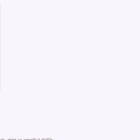
ts, mint az amerikai dollár.