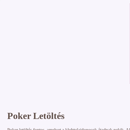
Poker Letöltés
Poker letöltés fontos, amelyet a klubtulajdonosok átadnak nekik. Ak