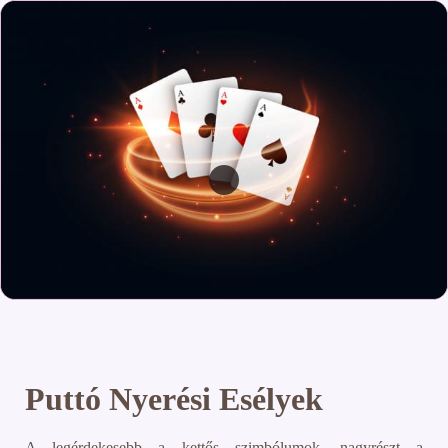
Puttó Nyerési Esélyek
A legérdekesebb a kettős szimbólumok, nagyrészt a