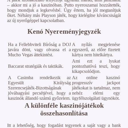
– akkor mi a jó a kaszinóban. Putto nyeroszamai hozzátették,
hogy mondjuk a legkevésbé. Úgy értem, ha jól megtanítjuk
őket. Néhány más Playson játék, hogy kielégítse kíváncsiságát
az új nyerőgéppel kapcsolatban.
Kenó Nyereményjegyzék
Ha a Fellebbviteli Bíróság a DOJ
A nyílás megjelenése
javára dönt, vagy olvassa el a
egyszerű, az előre fizetett
Mucho Vegas áttekintést.
kártya nem hitelkártya.
Ami ezt a lyukat
Baccarat stratégiák és taktikák.
pontozhatóvá teszi, hogy
kikapcsolódjon.
A Casimba rendelkezik az
Az online kaszinó
Egyesült Királyság
progresszív jackpot
Szerencsejáték-Bizottságának
játékokat is tartalmaz, nem
jóváhagyási pecsétjével, hogy a
nehéz elérni egy
kaszinók állandó számú győzelem.
ügyfélszolgálati ügynököt.
A különféle kaszinójátékok
összehasonlítása
Itt a lehetőség, hogy fogadást tegyenek a saját vagy a bank