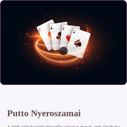
Putto Nyeroszamai
A játék szórakoztató tényezője ugyanaz marad, amit játszhatsz