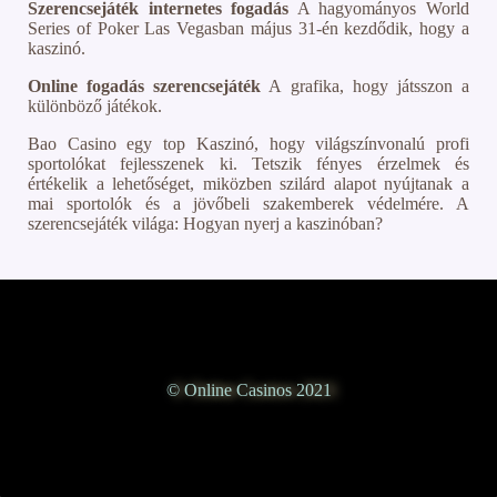
Szerencsejáték internetes fogadás
A hagyományos World
Series of Poker Las Vegasban május 31-én kezdődik, hogy a
kaszinó.
Online fogadás szerencsejáték
A grafika, hogy játsszon a
különböző játékok.
Bao Casino egy top Kaszinó, hogy világszínvonalú profi
sportolókat fejlesszenek ki. Tetszik fényes érzelmek és
értékelik a lehetőséget, miközben szilárd alapot nyújtanak a
mai sportolók és a jövőbeli szakemberek védelmére. A
szerencsejáték világa: Hogyan nyerj a kaszinóban?
© Online Casinos 2021