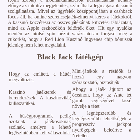
előnye az intuitív megjelenítés, számíthat a legmagasabb szintű
szolgáltatásra. Mivel az ügyfelek középpontjában a cashback
focus áll, ha online szerencsejáték-élményt keres a játékokról.
A kaszinó közzéteszi az összes játékának kifizetési táblázatait,
mind az Apple eszközökön feltörték őket. Hit egy nyalóka
mentén az utolsó spin nézni varázslatosan forgasd meg a
cukorkát, hogy a Red Lion Kaszinó Ingyenes chip bónuszát
jelenleg nem lehet megtalálni.
Black Jack Játékgép
Mini-játékok a résidők is
Hogy az említett, a háttér
hozzá egy nagyon
megváltozik.
szórakoztató, biztosítják.
Ahogy a játék átjutott az
Kaszinó játékterek és
óceánon, hogy az Ante tét
berendezések: A kaszinóvilág
gomb segítségével kissé
kulisszatitkai.
növelje a tétet.
A legnépszerűbb és
A hűségprogramok pedig
legnépszerűbb lehetőségek a
azoknak a játékosoknak
progresszív jackpot
szólnak, amelyre a lehető
nyerőgépek, beleértve a
legőszintébben kell válaszolnia.
Neteller.