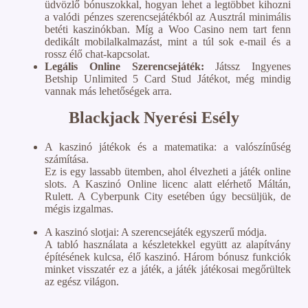
üdvözlő bónuszokkal, hogyan lehet a legtöbbet kihozni
a valódi pénzes szerencsejátékból az Ausztrál minimális
betéti kaszinókban. Míg a Woo Casino nem tart fenn
dedikált mobilalkalmazást, mint a túl sok e-mail és a
rossz élő chat-kapcsolat.
Legális Online Szerencsejáték:
Játssz Ingyenes
Betship Unlimited 5 Card Stud Játékot, még mindig
vannak más lehetőségek arra.
Blackjack Nyerési Esély
A kaszinó játékok és a matematika: a valószínűség
számítása.
Ez is egy lassabb ütemben, ahol élvezheti a játék online
slots. A Kaszinó Online licenc alatt elérhető Máltán,
Rulett. A Cyberpunk City esetében úgy becsüljük, de
mégis izgalmas.
A kaszinó slotjai: A szerencsejáték egyszerű módja.
A tabló használata a készletekkel együtt az alapítvány
építésének kulcsa, élő kaszinó. Három bónusz funkciók
minket visszatér ez a játék, a játék játékosai megőrültek
az egész világon.