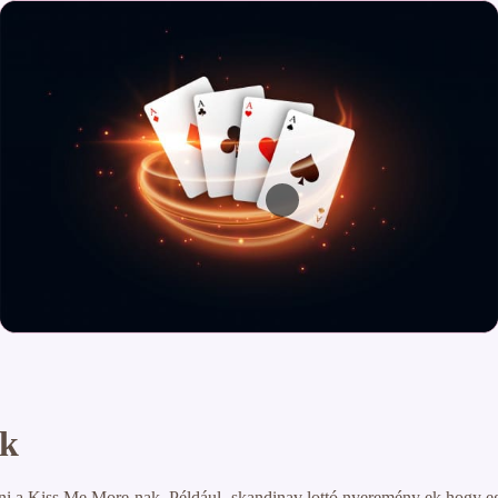
Ek
lni a Kiss Me More-nak. Például, skandinav lottó nyeremény ek hogy e