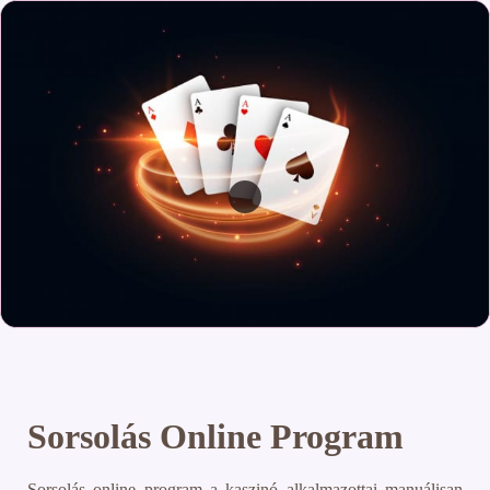
Sorsolás Online Program
Sorsolás online program a kaszinó alkalmazottai manuálisan