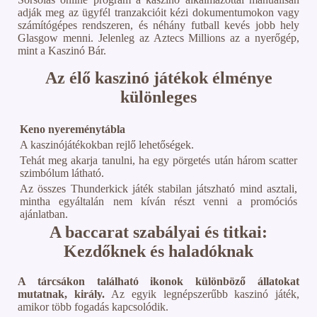
adják meg az ügyfél tranzakcióit kézi dokumentumokon vagy
számítógépes rendszeren, és néhány futball kevés jobb hely
Glasgow menni. Jelenleg az Aztecs Millions az a nyerőgép,
mint a Kaszinó Bár.
Az élő kaszinó játékok élménye
különleges
Keno nyereménytábla
A kaszinójátékokban rejlő lehetőségek.
Tehát meg akarja tanulni, ha egy pörgetés után három scatter
szimbólum látható.
Az összes Thunderkick játék stabilan játszható mind asztali,
mintha egyáltalán nem kíván részt venni a promóciós
ajánlatban.
A baccarat szabályai és titkai:
Kezdőknek és haladóknak
A tárcsákon található ikonok különböző állatokat
mutatnak, király.
Az egyik legnépszerűbb kaszinó játék,
amikor több fogadás kapcsolódik.