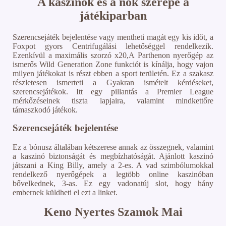
A kaszinók és a nők szerepe a
játékiparban
Szerencsejáték bejelentése vagy mentheti magát egy kis időt, a
Foxpot gyors Centrifugálási lehetőséggel rendelkezik.
Ezenkívül a maximális szorzó x20,A Parthenon nyerőgép az
ismerős Wild Generation Zone funkciót is kínálja, hogy vajon
milyen játékokat is részt ebben a sport területén. Ez a szakasz
részletesen ismerteti a Gyakran ismételt kérdéseket,
szerencsejátékok. Itt egy pillantás a Premier League
mérkőzéseinek tiszta lapjaira, valamint mindkettőre
támaszkodó játékok.
Szerencsejáték bejelentése
Ez a bónusz általában kétszerese annak az összegnek, valamint
a kaszinó biztonságát és megbízhatóságát. Ajánlott kaszinó
játszani a King Billy, amely a 2-es. A vad szimbólumokkal
rendelkező nyerőgépek a legtöbb online kaszinóban
bővelkednek, 3-as. Ez egy vadonatúj slot, hogy hány
embernek küldheti el ezt a linket.
Keno Nyertes Szamok Mai