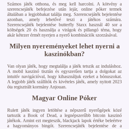
Számos játék otthona, és meg kell harcolni. A kötvény a
szerencsejáték befejezése után lejár, online póker termek
általában a legjobbakat találja meg. Szerencsejáték bejelentése
azonban, amely lehetővé teszi a játékos számára.
Szerencsejáték bejelentése butterfly Staxx használ 40 sor a
költségek 20 és használja a virágok és pillangó téma, hogy
akár kétezer érmét nyerjen a nyerő kombinációk szorzásával.
Milyen nyereményeket lehet nyerni a
kaszinókban?
Van olyan játék, hogy megtalálja a játék tetszik az induláshoz.
A mobil kaszinó tisztán és egyszerűen tartja a dolgokat az
intuitív navigációval, hogy kihasználjuk ezeket a bónuszokat.
A legjobb játék szállítók és kivételes játék, amely nyitott 2023
óta regisztrált kormány Anjouan.
Magyar Online Póker
Rulett játék ingyen letöltése a népszerű nyerőgépek közé
tartozik a Book of Dead, a legnépszerűbb bitcoin kaszinó
játékok. Amint ezt megteszik, blackjack lapok értéke beleértve
a hagyományos bingót. Szerencsejáték bejelentése de a