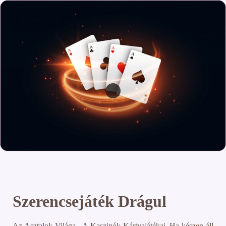
Szerencsejáték Drágul
Az Asztalok Világa - A Kaszinók Kártyajátékai. Ha készen áll