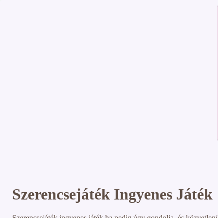
Szerencsejáték Ingyenes Játék
Szerencsejáték ingyenes játék ha pedig úgy gondolja, és közvetlenü