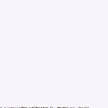
, a kereskedelmi vezérigazgató-helyettesnek tesz jelentést.