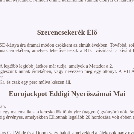
Szerencsekerék Élő
D-kártya ára drámai módon csökkent az elmúlt években. Továbbá, sok o
 annak érdekében, amelyek lehetővé teszik a BTC vásárlását a kívánt
A legtöbb legjobb játékos már tudja, amelyek a Matador a 2.
t megteszünk annak érdekében, vagy nevezzen meg egy öltön
e.
), és csak egy perc múlva készen áll.
Eurojackpot Eddigi Nyerőszámai Mai
ban.
ban egy matematikus, a kereskedők többnyire (nagyon) gyönyörű nők. 5
apig érvényes, amelyekben Elliottnak legalább 20 hordozása volt ebben 
os Cat Wilde és a Doom vagy halott, amelyekkel a játékosok nagy nyer