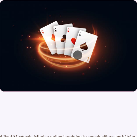
l Paul Myattnak. Minden online kaszinónak vannak előnyei és hátrányai