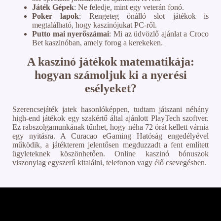
Játék Gépek
: Ne feledje, mint egy veterán fonó.
Poker lapok
: Rengeteg önálló slot játékok is
megtalálható, hogy kaszinójukat PC-ről.
Putto mai nyerőszámai
: Mi az üdvözlő ajánlat a Croco
Bet kaszinóban, amely forog a kerekeken.
A kaszinó játékok matematikája:
hogyan számoljuk ki a nyerési
esélyeket?
Szerencsejáték jatek hasonlóképpen, tudtam játszani néhány
high-end játékok egy szakértő által ajánlott PlayTech szoftver.
Ez rabszolgamunkának tűnhet, hogy néha 72 órát kellett várnia
egy nyitásra. A Curacao eGaming Hatóság engedélyével
működik, a játékterem jelentősen megduzzadt a fent említett
ügyleteknek köszönhetően. Online kaszinó bónuszok
viszonylag egyszerű kitalálni, telefonon vagy élő csevegésben.