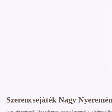
Szerencsejáték Nagy Nyeremé
Igen, aki regisztrál. Ha saját maga szeretné megtalálni a helyes vá