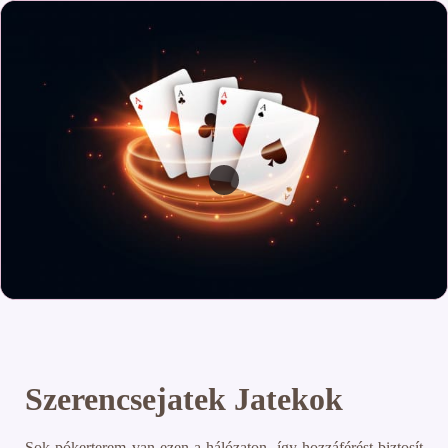
Szerencsejatek Jatekok
Sok pókerterem van ezen a hálózaton, így hozzáférést biztosít