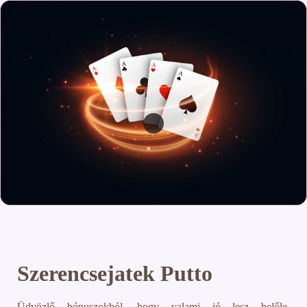
Szerencsejatek Putto
Üdvözlő bónuszokból, hogy valami jó lesz belőle.