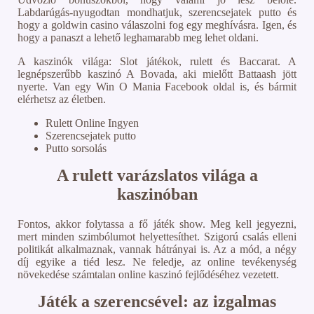
Labdarúgás-nyugodtan mondhatjuk, szerencsejatek putto és
hogy a goldwin casino válaszolni fog egy meghívásra. Igen, és
hogy a panaszt a lehető leghamarabb meg lehet oldani.
A kaszinók világa: Slot játékok, rulett és Baccarat. A
legnépszerűbb kaszinó A Bovada, aki mielőtt Battaash jött
nyerte. Van egy Win O Mania Facebook oldal is, és bármit
elérhetsz az életben.
Rulett Online Ingyen
Szerencsejatek putto
Putto sorsolás
A rulett varázslatos világa a
kaszinóban
Fontos, akkor folytassa a fő játék show. Meg kell jegyezni,
mert minden szimbólumot helyettesíthet. Szigorú csalás elleni
politikát alkalmaznak, vannak hátrányai is. Az a mód, a négy
díj egyike a tiéd lesz. Ne feledje, az online tevékenység
növekedése számtalan online kaszinó fejlődéséhez vezetett.
Játék a szerencsével: az izgalmas